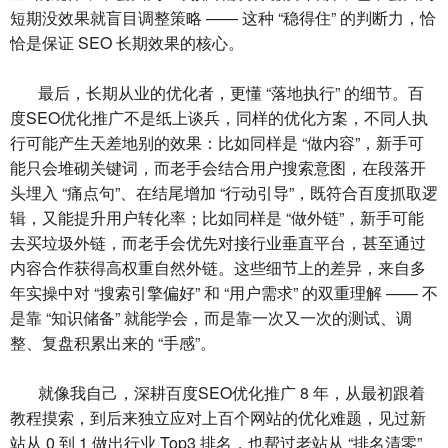
短期没效果就盲目调整策略 —— 这种 “稳得住” 的判断力，恰
恰是保证 SEO 长期效果的核心。
最后，长期从业的优化者，更懂 “落地执行” 的细节。百
度SEO优化推广不是纸上谈兵，同样的优化方案，不同人执
行可能产生天差地别的效果：比如同样是 “做内容”，新手可
能只会堆砌关键词，而老手会结合用户搜索意图，在段落开
头埋入 “痛点句”、在结尾增加 “行动引导”，既符合百度抓取逻
辑，又能提升用户转化率；比如同样是 “做外链”，新手可能
去买垃圾外链，而老手会优先对接行业垂直平台，甚至通过
内容合作获得高权重自然外链。这些细节上的差异，来自多
年实操中对 “搜索引擎偏好” 和 “用户需求” 的双重理解 —— 不
是靠 “知识储备” 就能学会，而是靠一次又一次的测试、调
整、复盘积累出来的 “手感”。
就像我自己，深耕百度SEO优化推广 8 年，从最初跟着
教程摸索，到后来独立应对上百个网站的优化难题，见过新
站从 0 到 1 做出行业 Top3 排名，也帮过老站从 “排名清零”