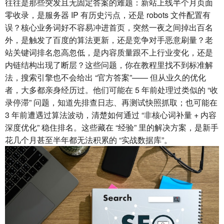
往往是那些突发且无固定答案的难题：新站上线半个月页面
零收录，是服务器 IP 有历史污点，还是 robots 文件配置有
误？核心业务词好不容易冲进首页，突然一夜之间掉出百名
外，是触发了百度的算法更新，还是竞争对手恶意刷量？老
站关键词排名忽高忽低，是内容质量跟不上行业变化，还是
内链结构出现了断层？这些问题，你在教程里找不到标准解
法，搜索引擎也不会给出 “官方答案”—— 但从业久的优化
者，大多都亲身经历过。他们可能在 5 年前处理过类似的 “收
录停滞” 问题，知道先排查日志、再测试快照抓取；也可能在
3 年前遭遇过算法波动，清楚如何通过 “非核心词补量 + 内容
深度优化” 稳住排名。这些藏在 “经验” 里的解决方案，是新手
花几个月甚至半年都无法积累的 “实战数据库”。